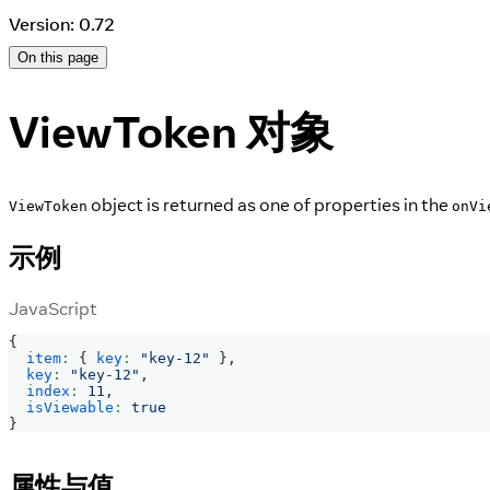
Version: 0.72
On this page
ViewToken 对象
object is returned as one of properties in the
ViewToken
onVi
示例
JavaScript
{
item
:
{
key
:
"key-12"
}
,
key
:
"key-12"
,
index
:
11
,
isViewable
:
true
}
属性与值