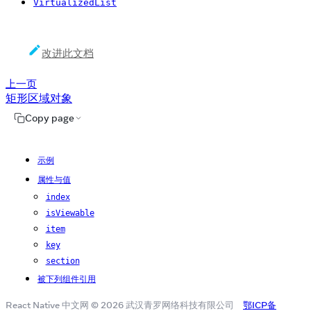
VirtualizedList
改进此文档
上一页
矩形区域对象
Copy page
示例
属性与值
index
isViewable
item
key
section
被下列组件引用
React Native 中文网 © 2026 武汉青罗网络科技有限公司
鄂ICP备