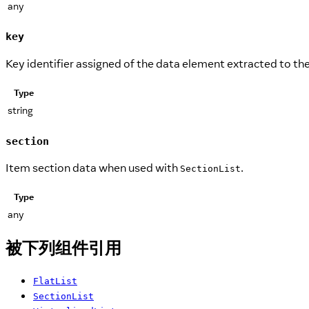
any
key
Key identifier assigned of the data element extracted to the
Type
string
section
Item section data when used with
.
SectionList
Type
any
被下列组件引用
FlatList
SectionList