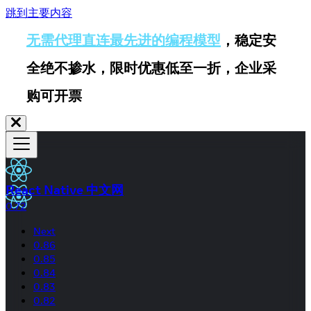
跳到主要内容
无需代理直连最先进的编程模型
，稳定安
全绝不掺水，限时优惠低至一折，企业采
购可开票
React Native 中文网
0.72
Next
0.86
0.85
0.84
0.83
0.82