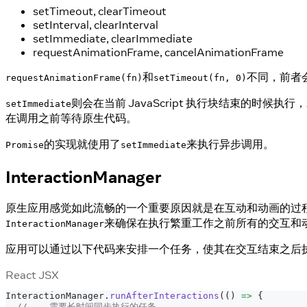
setTimeout, clearTimeout
setInterval, clearInterval
setImmediate, clearImmediate
requestAnimationFrame, cancelAnimationFrame
和
不同，前者会
requestAnimationFrame(fn)
setTimeout(fn, 0)
则会在当前 JavaScript 执行块结束的时
setImmediate
在调用之前等待原生代码。
的实现就使用了
来执行异步调用。
Promise
setImmediate
InteractionManager
原生应用感觉如此流畅的一个重要原因就是在互动和动画的过程中避免繁
来确保在执行繁重工作之前所有的交互和
InteractionManager
应用可以通过以下代码来安排一个任务，使其在交互结束之后
React JSX
InteractionManager
.
runAfterInteractions
(
(
)
=>
{
// ...需要长时间同步执行的任务...