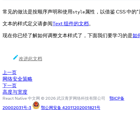
常见的做法是按顺序声明和使用
属性，以借鉴 CSS 中
style
文本的样式定义请参阅
Text 组件的文档
。
现在你已经了解如何调整文本样式了，下面我们要学习的是
如
改进此文档
上一页
网络安全策略
下一页
高度与宽度
React Native 中文网 © 2026 武汉青罗网络科技有限公司
鄂ICP备
20002031号-3
鄂公网安备 42011202001821号