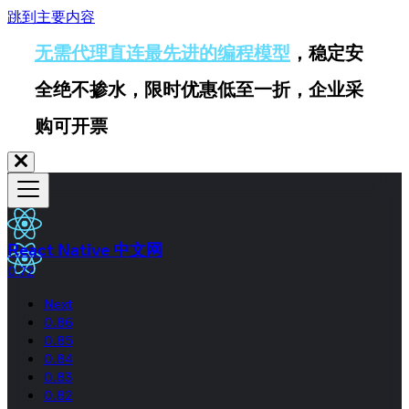
跳到主要内容
无需代理直连最先进的编程模型
，稳定安
全绝不掺水，限时优惠低至一折，企业采
购可开票
React Native 中文网
0.72
Next
0.86
0.85
0.84
0.83
0.82