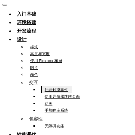
入门基础
环境搭建
开发流程
设计
样式
高度与宽度
使用 Flexbox 布局
图片
颜色
交互
处理触摸事件
使用导航器跳转页面
动画
手势响应系统
包容性
无障碍功能
性能调优