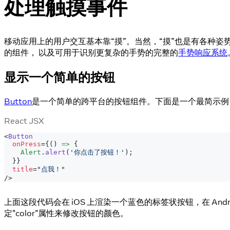
处理触摸事件
移动应用上的用户交互基本靠“摸”。当然，“摸”也是有各种姿势
的组件， 以及可用于识别更复杂的手势的完整的
手势响应系统
显示一个简单的按钮
Button
是一个简单的跨平台的按钮组件。下面是一个最简示例
React JSX
<
Button
onPress
=
{
(
)
=>
{
Alert
.
alert
(
'你点击了按钮！'
)
;
}
}
title
=
"
点我！
"
/>
上面这段代码会在 iOS 上渲染一个蓝色的标签状按钮，在 And
定"color"属性来修改按钮的颜色。