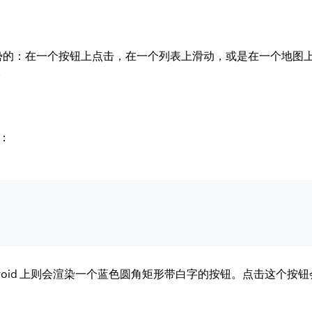
的：在一个按钮上点击，在一个列表上滑动，或是在一个地图上缩放。
。
：
roid 上则会渲染一个蓝色圆角矩形带白字的按钮。点击这个按钮会调用