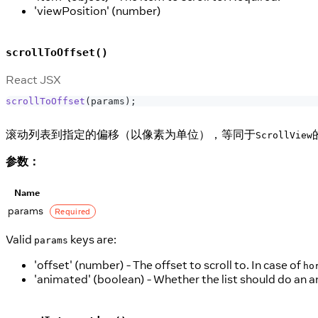
'viewPosition' (number)
scrollToOffset()
React JSX
scrollToOffset
(
params
)
;
滚动列表到指定的偏移（以像素为单位），等同于
ScrollView
参数：
Name
params
Required
Valid
keys are:
params
'offset' (number) - The offset to scroll to. In case of
ho
'animated' (boolean) - Whether the list should do an a