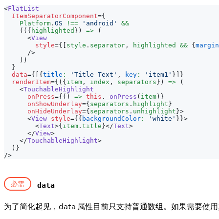
<
FlatList
ItemSeparatorComponent
=
{
Platform
.
OS
!==
'android'
&&
(
(
{
highlighted
}
)
=>
(
<
View
style
=
{
[
style
.
separator
,
 highlighted 
&&
{
margin
/>
)
)
}
data
=
{
[
{
title
:
'Title Text'
,
key
:
'item1'
}
]
}
renderItem
=
{
(
{
item
,
 index
,
 separators
}
)
=>
(
<
TouchableHighlight
onPress
=
{
(
)
=>
this
.
_onPress
(
item
)
}
onShowUnderlay
=
{
separators
.
highlight
}
onHideUnderlay
=
{
separators
.
unhighlight
}
>
<
View
style
=
{
{
backgroundColor
:
'white'
}
}
>
<
Text
>
{
item
.
title
}
</
Text
>
</
View
>
</
TouchableHighlight
>
)
}
/>
必需
data
为了简化起见，data 属性目前只支持普通数组。如果需要使用其