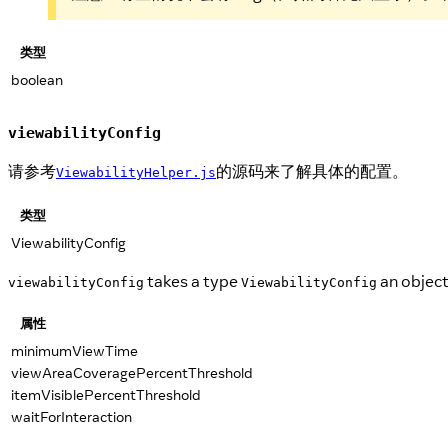
类型
boolean
viewabilityConfig
请参考
的源码来了解具体的配置。
ViewabilityHelper.js
类型
ViewabilityConfig
takes a type
an object
viewabilityConfig
ViewabilityConfig
属性
minimumViewTime
viewAreaCoveragePercentThreshold
itemVisiblePercentThreshold
waitForInteraction