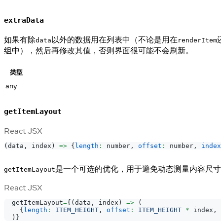
extraData
如果有除
以外的数据用在列表中（不论是用在
data
renderItem
组中），然后再修改其值，否则界面很可能不会刷新。
类型
any
getItemLayout
React JSX
(
data
,
 index
)
=>
{
length
:
 number
,
offset
:
 number
,
index
是一个可选的优化，用于避免动态测量内容尺寸
getItemLayout
React JSX
  getItemLayout
=
{
(
data
,
 index
)
=>
(
{
length
:
ITEM_HEIGHT
,
offset
:
ITEM_HEIGHT
*
 index
,
 
)
}