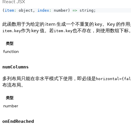
React JSX
(
item
:
 object
,
index
:
 number
)
=>
 string
;
此函数用于为给定的 item 生成一个不重复的 key。Key
作为 key 值。若
也不存在，则使用数组下标
item.key
item.key
类型
function
numColumns
多列布局只能在非水平模式下使用，即必须是
horizontal={fal
布流布局。
类型
number
onEndReached