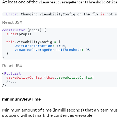
At least one of the
or
viewAreaCoveragePercentThreshold
it
Error
:
Changing
 viewabilityConfig on the fly 
is
 not s
React JSX
constructor
(
props
)
{
super
(
props
)
this
.
viewabilityConfig
=
{
waitForInteraction
:
true
,
viewAreaCoveragePercentThreshold
:
95
}
}
React JSX
<
FlatList
viewabilityConfig
=
{
this
.
viewabilityConfig
}
//...
/>
minimumViewTime
Minimum amount of time (in milliseconds) that an item must 
stopping will not mark the content as viewable.