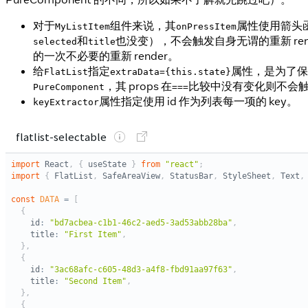
对于
组件来说，其
属性使用箭头函
MyListItem
onPressItem
和
也没变），不会触发自身无谓的重新 rend
selected
title
的一次不必要的重新 render。
给
指定
属性，是为了保
FlatList
extraData={this.state}
，其 props 在
比较中没有变化则不会
PureComponent
===
属性指定使用 id 作为列表每一项的 key。
keyExtractor