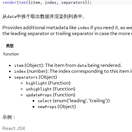
renderItem
(
{
item
,
 index
,
 separators
}
)
;
从
中挨个取出数据并渲染到列表中。
data
Provides additional metadata like
if you need it, as w
index
the leading separator or trailing separator in case the mo
类型
function
(Object): The item from
being rendered.
item
data
(number): The index corresponding to this item 
index
(Object)
separators
(Function)
highlight
(Function)
unhighlight
(Function)
updateProps
(enum('leading', 'trailing'))
select
(Object)
newProps
示例：
React JSX