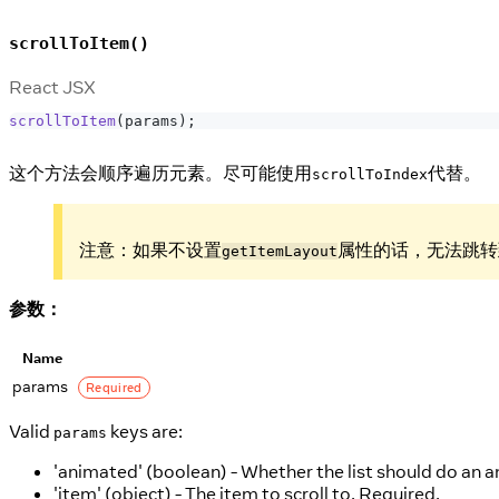
scrollToItem()
React JSX
scrollToItem
(
params
)
;
这个方法会顺序遍历元素。尽可能使用
代替。
scrollToIndex
注意：如果不设置
属性的话，无法跳转
getItemLayout
参数：
Name
params
Required
Valid
keys are:
params
'animated' (boolean) - Whether the list should do an a
'item' (object) - The item to scroll to. Required.