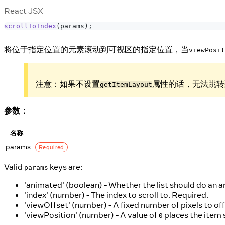
React JSX
scrollToIndex
(
params
)
;
将位于指定位置的元素滚动到可视区的指定位置，当
viewPosit
注意：如果不设置
属性的话，无法跳转
getItemLayout
参数：
名称
params
Required
Valid
keys are:
params
'animated' (boolean) - Whether the list should do an a
'index' (number) - The index to scroll to. Required.
'viewOffset' (number) - A fixed number of pixels to offs
'viewPosition' (number) - A value of
places the item 
0