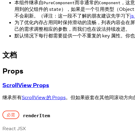
本组件继承自
而非通常的
，这意
PureComponent
Component
用到的父组件的 state），如果是一个引用类型（Obj
不会刷新。（译注：这一段不了解的朋友建议先学习下
j
为了优化内存占用同时保持滑动的流畅，列表内容会在屏
己的需求调整相应的参数，而我们也在设法持续改进。
默认情况下每行都需要提供一个不重复的 key 属性。你
文档
Props
ScrollView Props
继承所有
ScrollView 的 Props
。但如果嵌套在其他同滚动方向的 F
必需
renderItem
React JSX