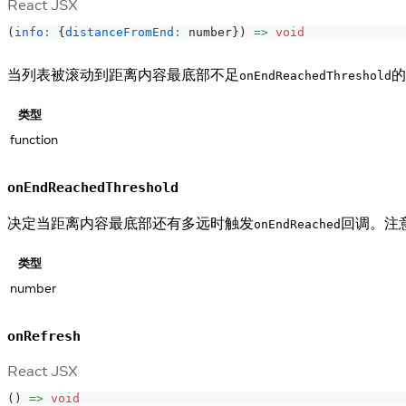
React JSX
(
info
:
{
distanceFromEnd
:
 number
}
)
=>
void
当列表被滚动到距离内容最底部不足
的
onEndReachedThreshold
类型
function
onEndReachedThreshold
决定当距离内容最底部还有多远时触发
回调。注
onEndReached
类型
number
onRefresh
React JSX
(
)
=>
void