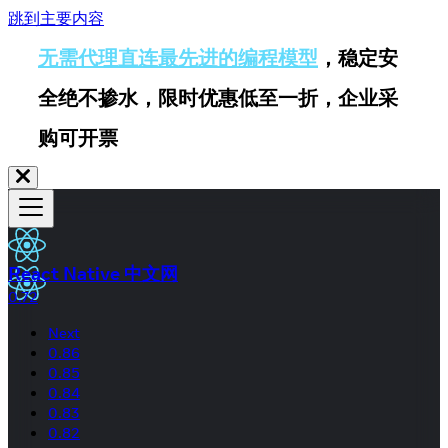
跳到主要内容
无需代理直连最先进的编程模型
，稳定安
全绝不掺水，限时优惠低至一折，企业采
购可开票
React Native 中文网
0.72
Next
0.86
0.85
0.84
0.83
0.82