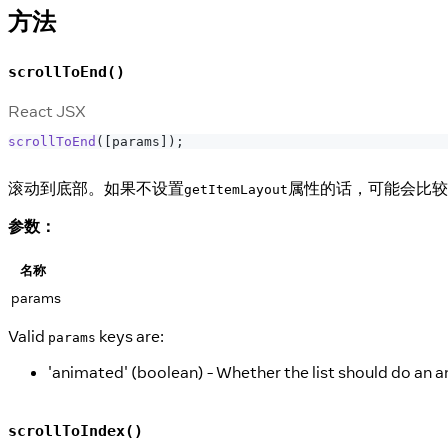
方法
scrollToEnd()
React JSX
scrollToEnd
(
[
params
]
)
;
滚动到底部。如果不设置
属性的话，可能会比较
getItemLayout
参数：
名称
params
Valid
keys are:
params
'animated' (boolean) - Whether the list should do an a
scrollToIndex()