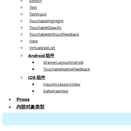
Switch
Text
TextInput
TouchableHighlight
TouchableOpacity
TouchableWithoutFeedback
View
VirtualizedList
Android 组件
DrawerLayoutAndroid
TouchableNativeFeedback
iOS 组件
InputAccessoryView
SafeAreaView
Props
内部对象类型