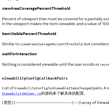
viewAreaCoveragePercentThreshold
Percent of viewport that must be covered for a partially occ
in the viewport makes the item viewable, and a value of 100 
itemVisiblePercentThreshold
Similar to
, but considers
viewAreaCoveragePercentThreshold
waitForInteraction
Nothing is considered viewable until the user scrolls or
reco
viewabilityConfigCallbackPairs
List of
/
pairs. A 
ViewabilityConfig
onViewableItemsChanged
的源码来了解具体的配置。
ViewabilityHelper.js
| 类型 | | -------------------------------------- | --- | | array of Vi