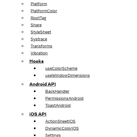
Platform
PlatformColor
RootTag
Share
StyleSheet
Systrace
Transforms
Vibration
Hooks
useColorScheme
useWindowDimensions
Android API
BackHandler
PermissionsAndroid
ToastAndroid
iOS API
ActionSheetIOS
DynamicColorIOS
Settings