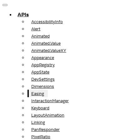
APIs
AccessibilityInfo
Alert
Animated
Animated.Value
Animated.ValueXY
Appearance
AppRegistry
AppState
DevSettings
Dimensions
Easing
InteractionManager
Keyboard
LayoutAnimation
Linking
PanResponder
PixelRatio