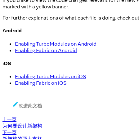
If you'd like to view the code changes relevant for the New 
marked with a yellow banner.
For further explanations of what each file is doing, check o
Android
Enabling TurboModules on Android
Enabling Fabric on Android
iOS
Enabling TurboModules on iOS
Enabling Fabric on iOS
改进此文档
上一页
为何要设计新架构
下一页
新架构的两大支柱