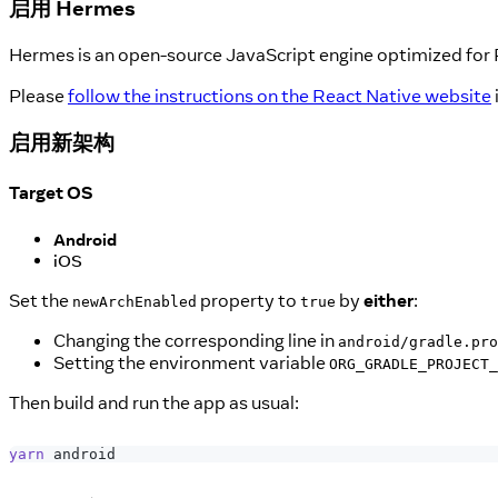
启用 Hermes
Hermes is an open-source JavaScript engine optimized for
Please
follow the instructions on the React Native website
启用新架构
Target OS
Android
iOS
Set the
property to
by
either
:
newArchEnabled
true
Changing the corresponding line in
android/gradle.pro
Setting the environment variable
ORG_GRADLE_PROJECT_
Then build and run the app as usual:
yarn
 android