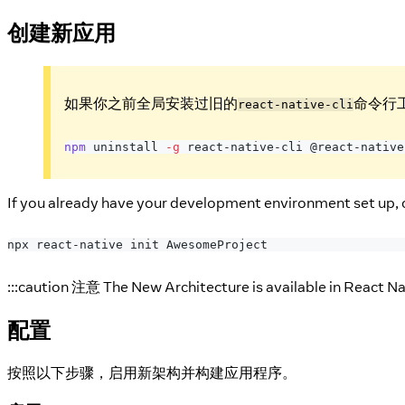
创建新应用
如果你之前全局安装过旧的
命令行
react-native-cli
npm
 uninstall 
-g
 react-native-cli @react-native
If you already have your development environment set up, 
npx react-native init AwesomeProject
:::caution 注意 The New Architecture is available in React Nati
配置
按照以下步骤，启用新架构并构建应用程序。