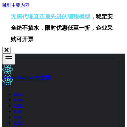
跳到主要内容
无需代理直连最先进的编程模型
，稳定安
全绝不掺水，限时优惠低至一折，企业采
购可开票
React Native 中文网
0.71
Next
0.86
0.85
0.84
0.83
0.82