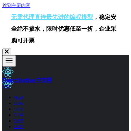
跳到主要内容
无需代理直连最先进的编程模型
，稳定安
全绝不掺水，限时优惠低至一折，企业采
购可开票
React Native 中文网
0.71
Next
0.86
0.85
0.84
0.83
0.82