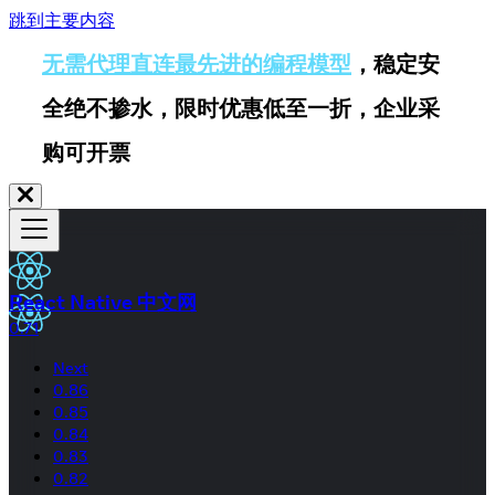
跳到主要内容
无需代理直连最先进的编程模型
，稳定安
全绝不掺水，限时优惠低至一折，企业采
购可开票
React Native 中文网
0.71
Next
0.86
0.85
0.84
0.83
0.82