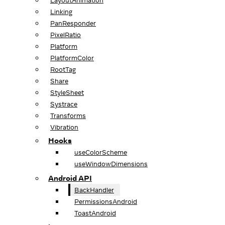
LayoutAnimation
Linking
PanResponder
PixelRatio
Platform
PlatformColor
RootTag
Share
StyleSheet
Systrace
Transforms
Vibration
Hooks
useColorScheme
useWindowDimensions
Android API
BackHandler
PermissionsAndroid
ToastAndroid