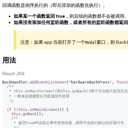
回调函数是倒序执行的（即后添加的函数先执行）。
如果某一个函数返回 true
，则后续的函数都不会被调用
如果没有添加任何监听函数，或者所有的监听函数都返回 fa
注意：如果 app 当前打开了一个
窗口，则 Back
Modal
用法
React JSX
BackHandler
.
addEventListener
(
'hardwareBackPress'
,
funct
/**
   * this.onMainScreen()和this.goBack()两个方法都只是
   * 一般来说都要配合导航器组件使用
   */
if
(
!
this
.
onMainScreen
(
)
)
{
this
.
goBack
(
)
;
/**
     * 返回true时会阻止事件冒泡传递，因而不会执行默认的后退行为
     */