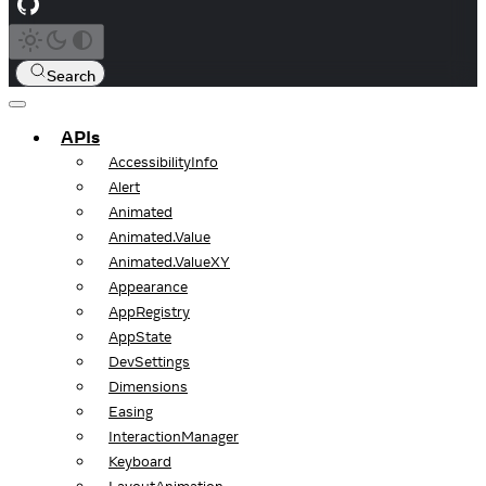
Search
APIs
AccessibilityInfo
Alert
Animated
Animated.Value
Animated.ValueXY
Appearance
AppRegistry
AppState
DevSettings
Dimensions
Easing
InteractionManager
Keyboard