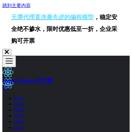
跳到主要内容
无需代理直连最先进的编程模型
，稳定安
全绝不掺水，限时优惠低至一折，企业采
购可开票
React Native 中文网
0.71
Next
0.86
0.85
0.84
0.83
0.82