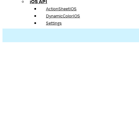
iOS API
ActionSheetIOS
DynamicColorIOS
Settings