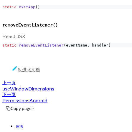
static
exitApp
(
)
removeEventListener()
React JSX
static
removeEventListener
(
eventName
,
 handler
)
改进此文档
上一页
useWindowDimensions
下一页
PermissionsAndroid
Copy page
用法