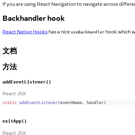
If you are using React Navigation to navigate across differe
Backhandler hook
React Native Hooks
has a nice
hook which wil
useBackHandler
文档
方法
addEventListener()
React JSX
static
addEventListener
(
eventName
,
 handler
)
exitApp()
React JSX