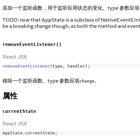
添加一个监听函数，用于监听应用状态的变化。type 参数应填
TODO: now that AppState is a subclass of NativeEventEmi
be a breaking change though, as both the method and event 
removeEventListener()
React JSX
removeEventListener
(
type
,
 handler
)
;
移除一个监听函数。type 参数应填
。
change
属性
currentState
React JSX
AppState
.
currentState
;