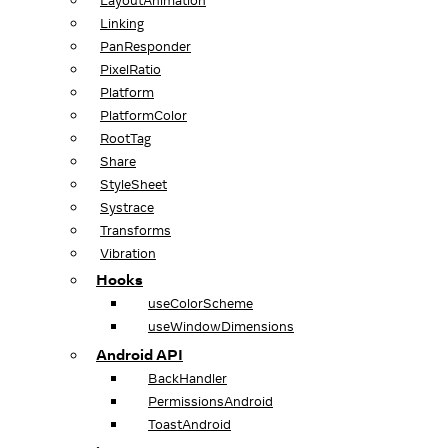
LayoutAnimation
Linking
PanResponder
PixelRatio
Platform
PlatformColor
RootTag
Share
StyleSheet
Systrace
Transforms
Vibration
Hooks
useColorScheme
useWindowDimensions
Android API
BackHandler
PermissionsAndroid
ToastAndroid