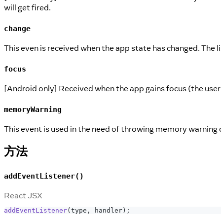
will get fired.
change
This even is received when the app state has changed. The li
focus
[Android only] Received when the app gains focus (the user i
memoryWarning
This event is used in the need of throwing memory warning or
方法
addEventListener()
React JSX
addEventListener
(
type
,
 handler
)
;