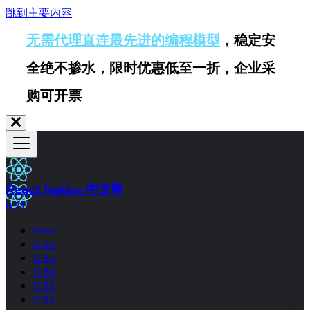
跳到主要内容
无需代理直连最先进的编程模型
，稳定安
全绝不掺水，限时优惠低至一折，企业采
购可开票
React Native 中文网
0.71
Next
0.86
0.85
0.84
0.83
0.82