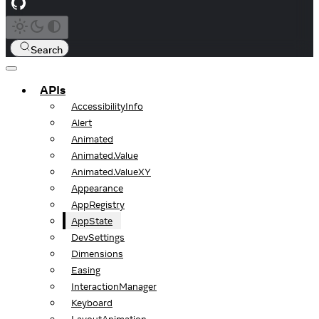
Search
APIs
AccessibilityInfo
Alert
Animated
Animated.Value
Animated.ValueXY
Appearance
AppRegistry
AppState
DevSettings
Dimensions
Easing
InteractionManager
Keyboard