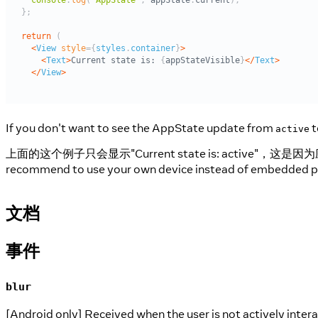
If you don't want to see the AppState update from
t
active
上面的这个例子只会显示"Current state is: active"，这是
recommend to use your own device instead of embedded p
文档
事件
blur
[Android only] Received when the user is not actively intera