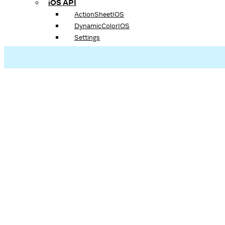
iOS API
ActionSheetIOS
DynamicColorIOS
Settings