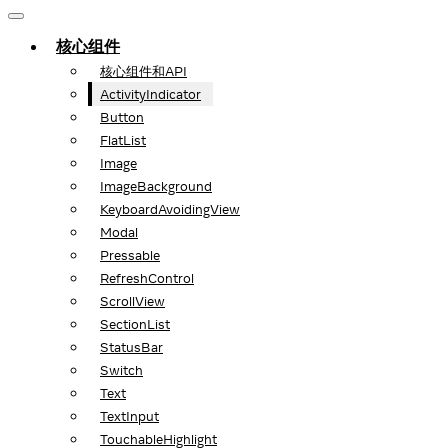
核心组件
核心组件和API
ActivityIndicator
Button
FlatList
Image
ImageBackground
KeyboardAvoidingView
Modal
Pressable
RefreshControl
ScrollView
SectionList
StatusBar
Switch
Text
TextInput
TouchableHighlight