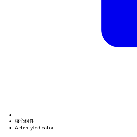
核心组件
ActivityIndicator