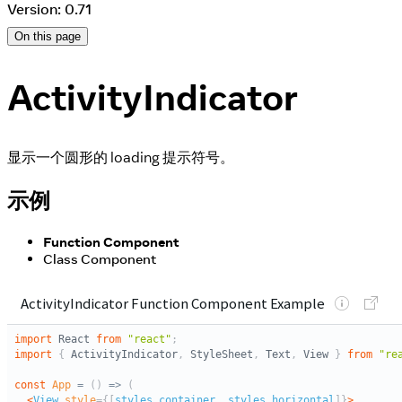
Version: 0.71
On this page
ActivityIndicator
显示一个圆形的 loading 提示符号。
示例
Function Component
Class Component