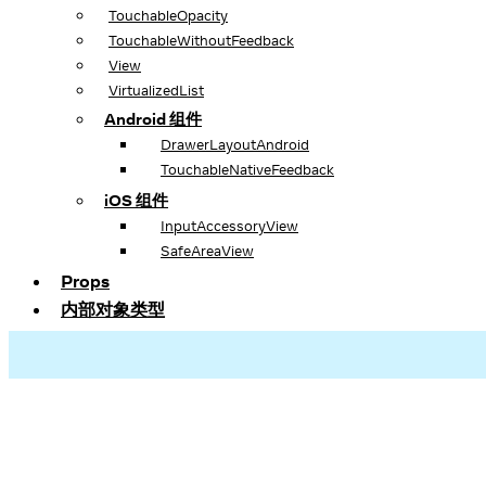
TouchableOpacity
TouchableWithoutFeedback
View
VirtualizedList
Android 组件
DrawerLayoutAndroid
TouchableNativeFeedback
iOS 组件
InputAccessoryView
SafeAreaView
Props
内部对象类型