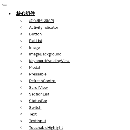
核心组件
核心组件和API
ActivityIndicator
Button
FlatList
Image
ImageBackground
KeyboardAvoidingView
Modal
Pressable
RefreshControl
ScrollView
SectionList
StatusBar
Switch
Text
TextInput
TouchableHighlight