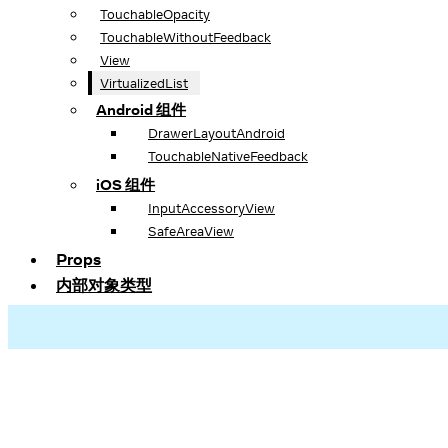
TouchableOpacity
TouchableWithoutFeedback
View
VirtualizedList
Android 组件
DrawerLayoutAndroid
TouchableNativeFeedback
iOS 组件
InputAccessoryView
SafeAreaView
Props
内部对象类型