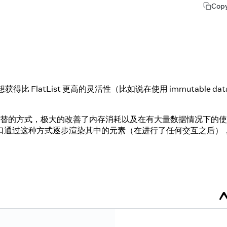
Cop
比 FlatList 更高的灵活性（比如说在使用 immutable dat
白空间代替的方式，极大的改善了内存消耗以及在有大量数据情况下的
口通过这种方式逐步渲染其中的元素（在进行了任何交互之后）