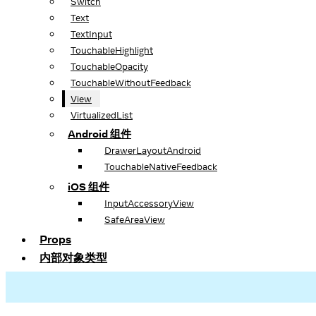
Switch
Text
TextInput
TouchableHighlight
TouchableOpacity
TouchableWithoutFeedback
View
VirtualizedList
Android 组件
DrawerLayoutAndroid
TouchableNativeFeedback
iOS 组件
InputAccessoryView
SafeAreaView
Props
内部对象类型