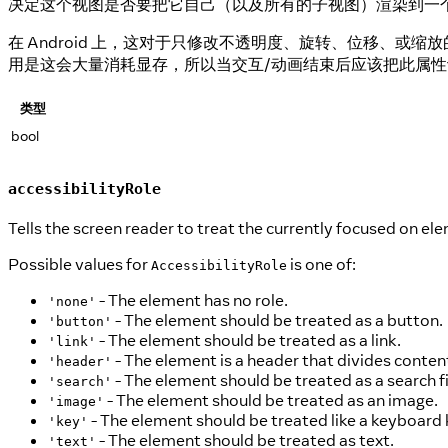
决定这个视图是否要把它自己（以及所有的子视图）渲染到一个 
在 Android 上，这对于只修改不透明度、旋转、位移、
用是这会大量消耗显存，所以当交互/动画结束后应该把此属性设置
类型
bool
accessibilityRole
Tells the screen reader to treat the currently focused on ele
Possible values for
is one of:
AccessibilityRole
- The element has no role.
'none'
- The element should be treated as a button.
'button'
- The element should be treated as a link.
'link'
- The element is a header that divides content
'header'
- The element should be treated as a search fi
'search'
- The element should be treated as an image.
'image'
- The element should be treated like a keyboard 
'key'
- The element should be treated as text.
'text'