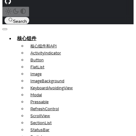
Search
核心组件
核心组件和API
ActivityIndicator
Button
FlatList
Image
ImageBackground
KeyboardAvoidingView
Modal
Pressable
RefreshControl
ScrollView
SectionList
StatusBar