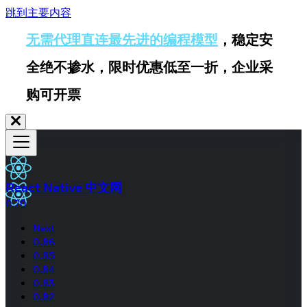
跳到主要内容
无需代理直连最先进的编程模型
，稳定安
全绝不掺水，限时优惠低至一折，企业采
购可开票
React Native 中文网
0.70
Next
0.86
0.85
0.84
0.83
0.82