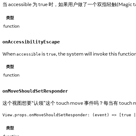
当 accessible 为 true 时，如果用户做了一个双指轻触(Mag
类型
function
onAccessibilityEscape
When
is
, the system will invoke this functi
accessible
true
类型
function
onMoveShouldSetResponder
这个视图想要“认领”这个 touch move 事件吗？每当有 to
View.props.onMoveShouldSetResponder: (event) => [true |
类型