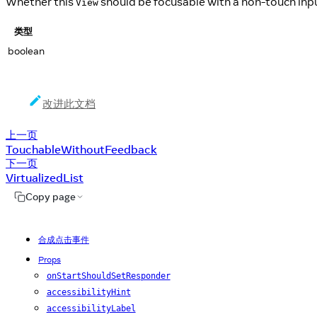
Whether this
should be focusable with a non-touch inpu
View
类型
boolean
改进此文档
上一页
TouchableWithoutFeedback
下一页
VirtualizedList
Copy page
合成点击事件
Props
onStartShouldSetResponder
accessibilityHint
accessibilityLabel