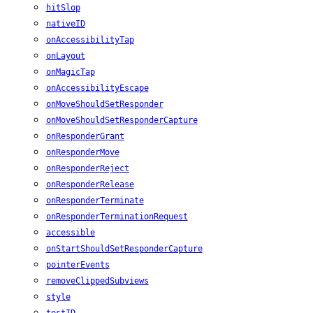
hitSlop
nativeID
onAccessibilityTap
onLayout
onMagicTap
onAccessibilityEscape
onMoveShouldSetResponder
onMoveShouldSetResponderCapture
onResponderGrant
onResponderMove
onResponderReject
onResponderRelease
onResponderTerminate
onResponderTerminationRequest
accessible
onStartShouldSetResponderCapture
pointerEvents
removeClippedSubviews
style