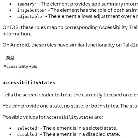
- The element provides app summary inform
'summary'
- The element has the role of both an im
'imagebutton'
- The element allows adjustment over a r
'adjustable'
On iOS, these roles map to corresponding Accessibility Trait
information.
On Android, these roles have similar functionality on TalkBa
类型
AccessibilityRole
accessibilityStates
Tells the screen reader to treat the currently focused on elem
You can provide one state, no state, or both states. The stat
Possible values for
are:
AccessibilityStates
- The element is in a selcted state.
'selected'
- The element is in a disabled state.
'disabled'