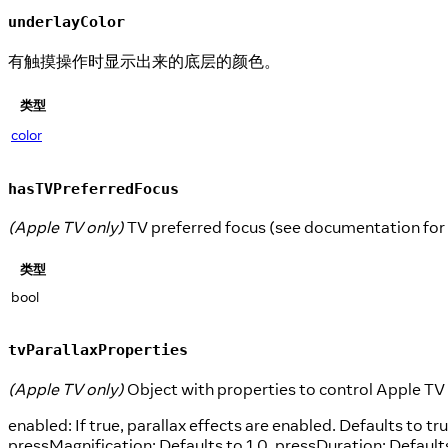
underlayColor
有触摸操作时显示出来的底层的颜色。
类型
color
hasTVPreferredFocus
(Apple TV only)
TV preferred focus (see documentation for
类型
bool
tvParallaxProperties
(Apple TV only)
Object with properties to control Apple TV 
enabled: If true, parallax effects are enabled. Defaults to tr
pressMagnification: Defaults to 1.0. pressDuration: Defaults