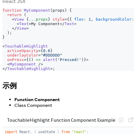
React JSX
function
MyComponent
(
props
)
{
return
(
<
View
{
...
props
}
style
=
{
{
flex
:
1
,
backgroundColor
:
<
Text
>
My Component
</
Text
>
</
View
>
)
;
}
<
TouchableHighlight
activeOpacity
=
{
0.6
}
underlayColor
=
"
#DDDDDD
"
onPress
=
{
(
)
=>
alert
(
'Pressed!'
)
}
>
<
MyComponent
/>
</
TouchableHighlight
>
;
示例
Function Component
Class Component