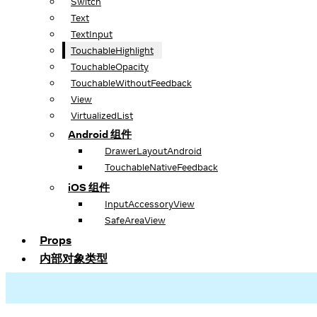
Switch
Text
TextInput
TouchableHighlight
TouchableOpacity
TouchableWithoutFeedback
View
VirtualizedList
Android 组件
DrawerLayoutAndroid
TouchableNativeFeedback
iOS 组件
InputAccessoryView
SafeAreaView
Props
内部对象类型