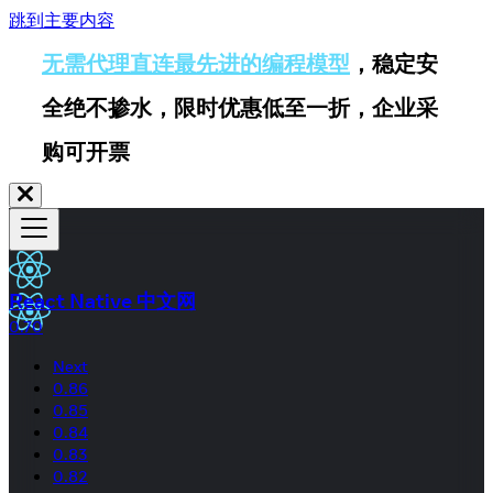
跳到主要内容
无需代理直连最先进的编程模型
，稳定安
全绝不掺水，限时优惠低至一折，企业采
购可开票
React Native 中文网
0.70
Next
0.86
0.85
0.84
0.83
0.82