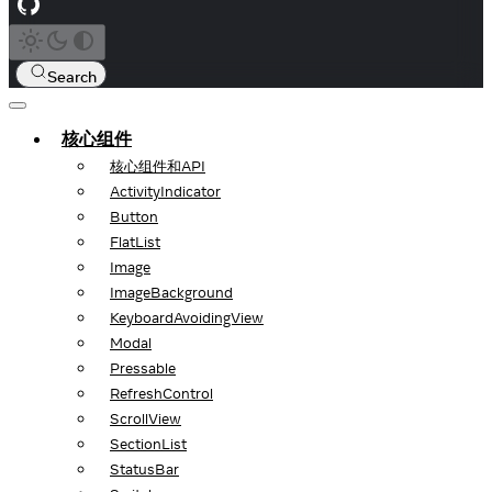
Search
核心组件
核心组件和API
ActivityIndicator
Button
FlatList
Image
ImageBackground
KeyboardAvoidingView
Modal
Pressable
RefreshControl
ScrollView
SectionList
StatusBar