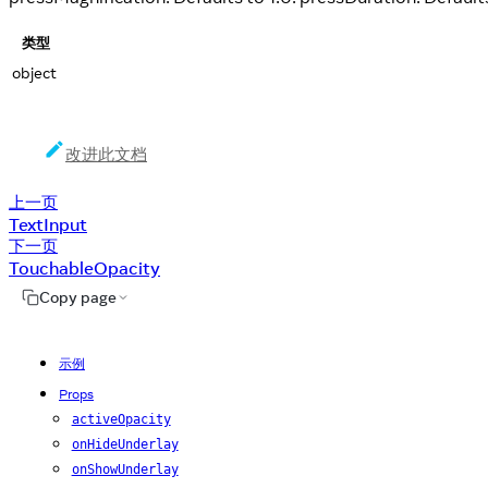
类型
object
改进此文档
上一页
TextInput
下一页
TouchableOpacity
Copy page
示例
Props
activeOpacity
onHideUnderlay
onShowUnderlay