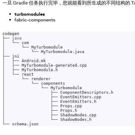
一旦 Gradle 任务执行完毕，您就能看到所生成的不同结构的 Tu
turbomodules
fabric-components
codegen
├── 
java
│   └── com
│       └── MyTurbomodule
│           └── MyTurbomodule.java
├── jni
│   ├── Android.mk
│   ├── MyTurbomodule-generated.cpp
│   ├── MyTurbomodule.h
│   └── react
│       └── renderer
│           └── components
│               └── MyTurbomodule
│                   ├── ComponentDescriptors.h
│                   ├── EventEmitters.cpp
│                   ├── EventEmitters.h
│                   ├── Props.cpp
│                   ├── Props.h
│                   ├── ShadowNodes.cpp
│                   └── ShadowNodes.h
└── schema.json