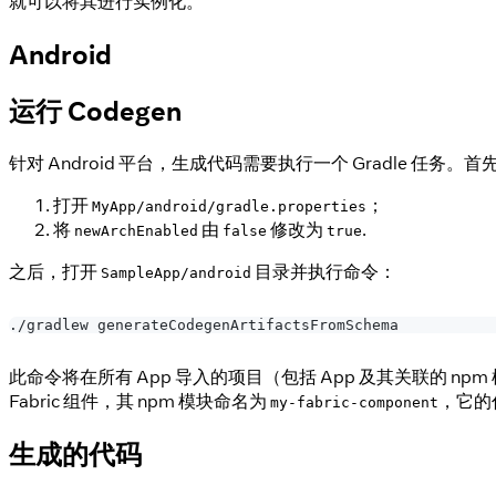
就可以将其进行实例化。
Android
运行 Codegen
针对 Android 平台，生成代码需要执行一个 Gradle 任务。首先
打开
；
MyApp/android/gradle.properties
将
由
修改为
.
newArchEnabled
false
true
之后，打开
目录并执行命令：
SampleApp/android
./gradlew generateCodegenArtifactsFromSchema
此命令将在所有 App 导入的项目（包括 App 及其关联的 np
Fabric 组件，其 npm 模块命名为
，它的
my-fabric-component
生成的代码