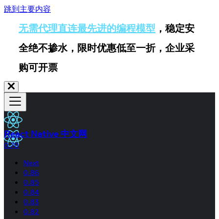
跳到主要内容
无需代理直连最先进的编程模型
，稳定安
全绝不掺水，限时优惠低至一折，企业采
购可开票
React Native 中文网
0.70
Next
0.86
0.85
0.84
0.83
0.82