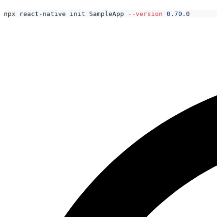
npx react-native init SampleApp 
--version
0.70
.0