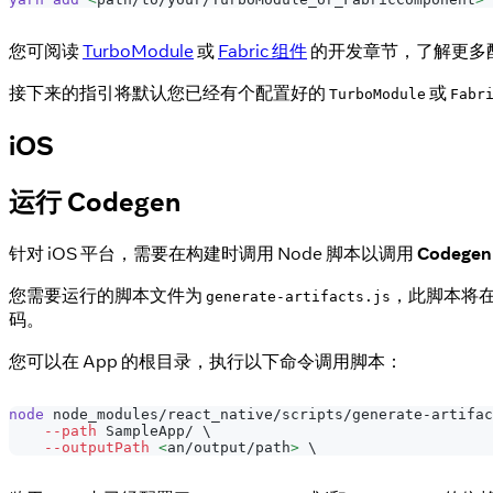
您可阅读
TurboModule
或
Fabric 组件
的开发章节，了解更多
接下来的指引将默认您已经有个配置好的
或
TurboModule
Fabr
iOS
运行 Codegen
针对 iOS 平台，需要在构建时调用 Node 脚本以调用
Codegen
您需要运行的脚本文件为
，此脚本将在
generate-artifacts.js
码。
您可以在 App 的根目录，执行以下命令调用脚本：
node
 node_modules/react_native/scripts/generate-artifac
--path
 SampleApp/ 
\
--outputPath
<
an/output/path
>
\