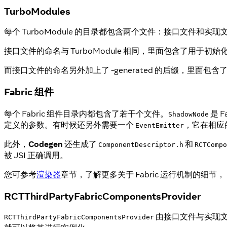
TurboModules
每个 TurboModule 的目录都包含两个文件：接口文件和实现
接口文件的命名与 TurboModule 相同，里面包含了用于初始化
而接口文件的命名另外加上了 -generated 的后缀，里面包
Fabric 组件
每个 Fabric 组件目录内都包含了若干个文件。
是 
ShadowNode
定义的参数。有时候还另外需要一个
，它在相应
EventEmitter
此外，
Codegen
还生成了
和
ComponentDescriptor.h
RCTCompo
被 JSI 正确调用。
您可参考
渲染器
章节，了解更多关于 Fabric 运行机制的细节，
RCTThirdPartyFabricComponentsProvider
由接口文件与实现文件组成
RCTThirdPartyFabricComponentsProvider