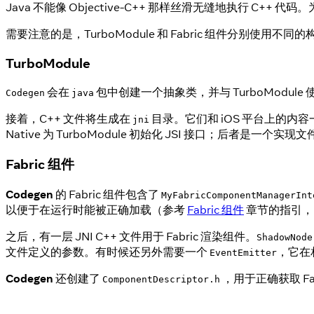
Java 不能像 Objective-C++ 那样丝滑无缝地执行 C++ 
需要注意的是，TurboModule 和 Fabric 组件分别使用不
TurboModule
会在
包中创建一个抽象类，并与 TurboModule
Codegen
java
接着，C++ 文件将生成在
目录。它们和 iOS 平台上的内
jni
Native 为 TurboModule 初始化 JSI 接口；后者是一
Fabric 组件
Codegen
的 Fabric 组件包含了
MyFabricComponentManagerInt
以便于在运行时能被正确加载（参考
Fabric 组件
章节的指引，
之后，有一层 JNI C++ 文件用于 Fabric 渲染组件。
ShadowNode
文件定义的参数。有时候还另外需要一个
，它在
EventEmitter
Codegen
还创建了
，用于正确获取 Fa
ComponentDescriptor.h