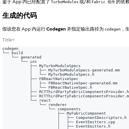
鉴于 App 内已经配置了
或/和
的依
TurboModules
Fabric 组件
生成的代码
假设您在 App 内运行
Codegen
并指定输出路径为
，
codegen
Title=
codegen
└── build
    └── generated
        └── ios
            ├── MyTurboModuleSpecs
            │   ├── MyTurboModuleSpecs-generated.mm
            │   └── MyTurboModuleSpecs.h
            ├── FBReactNativeSpec
            │   ├── FBReactNativeSpec-generated.mm
            │   └── FBReactNativeSpec.h
            ├── RCTThirdPartyFabricComponentsProvider.h
            ├── RCTThirdPartyFabricComponentsProvider.m
            └── react
                └── renderer
                    └── components
                        ├── MyFabricComponent
                        │   ├── ComponentDescriptors.h
                        │   ├── EventEmitters.cpp
                        │   ├── EventEmitters.h