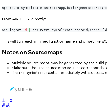
npx metro-symbolicate android/app/build/generated/sourc
From
directly:
adb logcat
adb logcat 
-d
|
 npx metro-symbolicate android/app/build
This will turn each minified function name and offset like
p@1
Notes on Sourcemaps
Multiple source maps may be generated by the build pr
Make sure that the source map you use corresponds to 
If
exits immediately with success, m
metro-symbolicate
改进此文档
上一页
调试