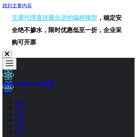
跳到主要内容
无需代理直连最先进的编程模型
，稳定安
全绝不掺水，限时优惠低至一折，企业采
购可开票
React Native 中文网
0.70
Next
0.86
0.85
0.84
0.83
0.82