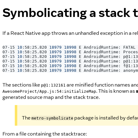
Symbolicating a stack 
If a React Native app throws an unhandled exception in a re
07-15 
10
:58:25.820 
18979
18998
 E AndroidRuntime: FATAL 
07-15 
10
:58:25.820 
18979
18998
 E AndroidRuntime: Proces
07-15 
10
:58:25.820 
18979
18998
 E AndroidRuntime: p@1:13
07-15 
10
:58:25.820 
18979
18998
 E AndroidRuntime: p@1:13
07-15 
10
:58:25.820 
18979
18998
 E AndroidRuntime: f@1:13
07-15 
10
:58:25.820 
18979
18998
 E AndroidRuntime: anonym
The sections like
are minified function names and
p@1:132161
. This is known as
AwesomeProject/App.js:54:initializeMap
generated source map and the stack trace.
The
package is installed by defa
metro-symbolicate
From a file containing the stacktrace: