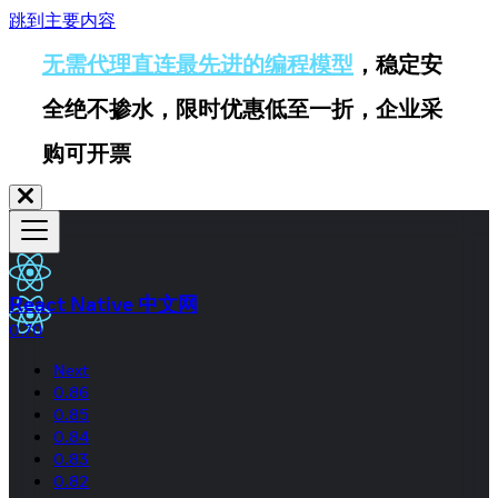
跳到主要内容
无需代理直连最先进的编程模型
，稳定安
全绝不掺水，限时优惠低至一折，企业采
购可开票
React Native 中文网
0.70
Next
0.86
0.85
0.84
0.83
0.82