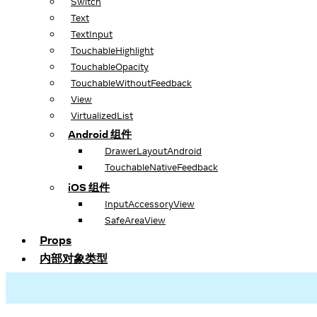
Switch
Text
TextInput
TouchableHighlight
TouchableOpacity
TouchableWithoutFeedback
View
VirtualizedList
Android 组件
DrawerLayoutAndroid
TouchableNativeFeedback
iOS 组件
InputAccessoryView
SafeAreaView
Props
内部对象类型