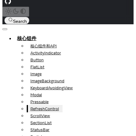
Search
核心组件
核心组件和API
ActivityIndicator
Button
FlatList
Image
ImageBackground
KeyboardAvoidingView
Modal
Pressable
RefreshControl
ScrollView
SectionList
StatusBar