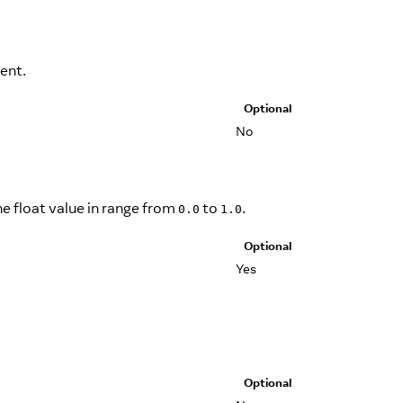
ent.
Optional
No
e float value in range from
to
.
0.0
1.0
Optional
Yes
Optional