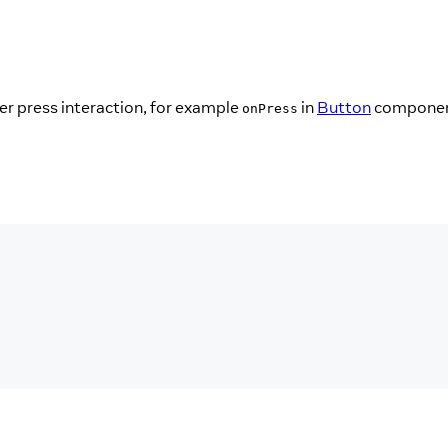
user press interaction, for example
in
Button
componen
onPress