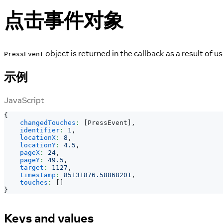
点击事件对象
object is returned in the callback as a result of 
PressEvent
示例
JavaScript
{
changedTouches
:
[
PressEvent
]
,
identifier
:
1
,
locationX
:
8
,
locationY
:
4.5
,
pageX
:
24
,
pageY
:
49.5
,
target
:
1127
,
timestamp
:
85131876.58868201
,
touches
:
[
]
}
Keys and values