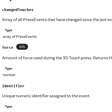
changedTouches
Array of all PressEvents that have changed since the last ev
Type
array of PressEvents
iOS
force
Amount of force used during the 3D Touch press. Returns th
Type
number
identifier
Unique numeric identifier assigned to the event.
Type