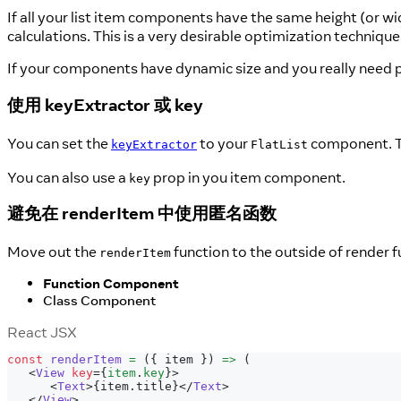
If all your list item components have the same height (or widt
calculations. This is a very desirable optimization technique
If your components have dynamic size and you really need p
使用 keyExtractor 或 key
You can set the
to your
component. Th
keyExtractor
FlatList
You can also use a
prop in you item component.
key
避免在 renderItem 中使用匿名函数
Move out the
function to the outside of render fu
renderItem
Function Component
Class Component
React JSX
const
renderItem
=
(
{
 item 
}
)
=>
(
<
View
key
=
{
item
.
key
}
>
<
Text
>
{
item
.
title
}
</
Text
>
</
View
>