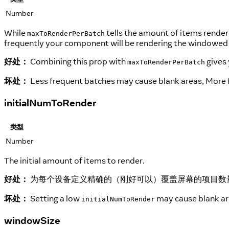
Number
While
tells the amount of items render
maxToRenderPerBatch
frequently your component will be rendering the windowed 
好处：
Combining this prop with
gives 
maxToRenderPerBatch
坏处：
Less frequent batches may cause blank areas, More 
initialNumToRender
类型
Number
The initial amount of items to render.
好处：
为每个设备定义精确的（刚好可以）覆盖屏幕的项目数
坏处：
Setting a low
may cause blank area
initialNumToRender
windowSize