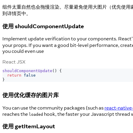
组件太重自然也会拖慢渲染。尽量避免使用大图片（优先使用
到详情页中。
使用 shouldComponentUpdate
Implement update verification to your components. React
your props. If you want a good bit-level performance, create 
you could even use
React JSX
shouldComponentUpdate
(
)
{
return
false
}
使用优化缓存的图片库
You can use the community packages (such as
react-native
reaches the
hook, the faster your Javascript thread wi
loaded
使用 getItemLayout