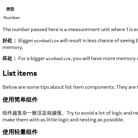
类型
Number
The number passed here is a measurement unit where 1 is equ
好处：
Bigger
will result in less chance of seeing
windowSize
memory.
坏处：
For a bigger
, you will have more memory 
windowSize
List items
Below are some tips about list item components. They are the
使用简单组件
组件越复杂一般渲染就越慢。Try to avoid a lot of logic and nesting in y
make them with as little logic and nesting as possible.
使用轻量组件