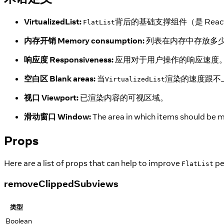
VirtualizedList:
背后的基础支撑组件（是 React N
FlatList
内存开销 Memory consumption:
列表在内存中存放多
响应度 Responsiveness:
应用对于用户操作的响应速度
空白区 Blank areas:
当
渲染的速度跟不
VirtualizedList
视口 Viewport:
已渲染内容的可视区域。
滑动窗口 Window:
The area in which items should be m
Props
Here are a list of props that can help to improve
pe
FlatList
removeClippedSubviews
类型
Boolean