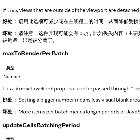
If
, views that are outside of the viewport are detached
true
好处：
启用此选项可减少花在主线程上的时间，从而降低丢帧
坏处：
请注意，这种实现可能会有 bug，比如丢失内容（主要
被销毁，只是被分离了。
maxToRenderPerBatch
类型
Number
It is a
prop that can be passed through
VirtualizedList
Fla
好处：
Setting a bigger number means less visual blank areas 
坏处：
More items per batch means longer periods of JavaScr
updateCellsBatchingPeriod
类型