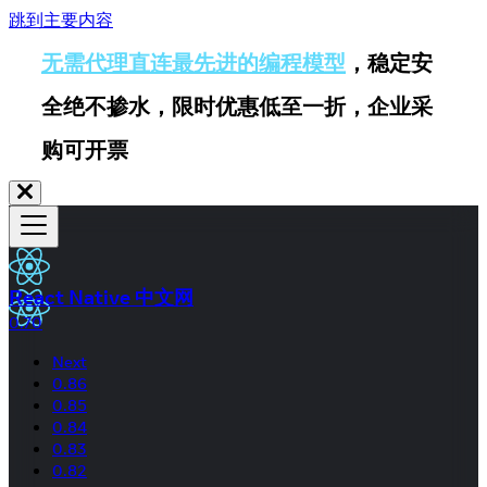
跳到主要内容
无需代理直连最先进的编程模型
，稳定安
全绝不掺水，限时优惠低至一折，企业采
购可开票
React Native 中文网
0.70
Next
0.86
0.85
0.84
0.83
0.82