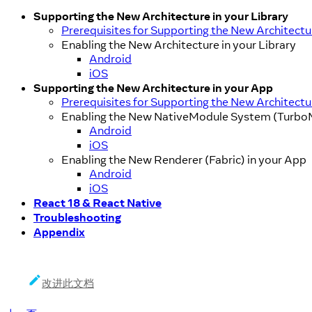
Supporting the New Architecture in your Library
Prerequisites for Supporting the New Architectu
Enabling the New Architecture in your Library
Android
iOS
Supporting the New Architecture in your App
Prerequisites for Supporting the New Architectu
Enabling the New NativeModule System (TurboM
Android
iOS
Enabling the New Renderer (Fabric) in your App
Android
iOS
React 18 & React Native
Troubleshooting
Appendix
改进此文档