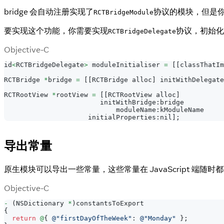
bridge 会自动注册实现了
协议的模块，但是
RCTBridgeModule
要实现这个功能，你需要实现
协议，初始化
RCTBridgeDelegate
Objective-C
id
<
RCTBridgeDelegate
>
 moduleInitialiser 
=
[
[
classThatIm
RCTBridge 
*
bridge 
=
[
[
RCTBridge alloc
]
 initWithDelegate
RCTRootView 
*
rootView 
=
[
[
RCTRootView alloc
]
                        initWithBridge
:
bridge
                            moduleName
:
kModuleName
                     initialProperties
:
nil
]
;
导出常量
原生模块可以导出一些常量，这些常量在 JavaScript 端随
Objective-C
-
(
NSDictionary 
*
)
constantsToExport
{
return
@
{
@"firstDayOfTheWeek"
:
@"Monday"
}
;