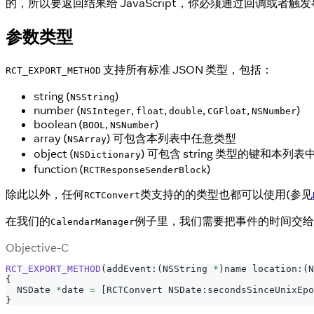
的，所以要返回结果给 JavaScript，你必须通过回调或
参数类型
支持所有标准 JSON 类型，包括：
RCT_EXPORT_METHOD
string (
)
NSString
number (
,
,
,
,
)
NSInteger
float
double
CGFloat
NSNumber
boolean (
,
)
BOOL
NSNumber
array (
) 可包含本列表中任意类型
NSArray
object (
) 可包含 string 类型的键和本
NSDictionary
function (
)
RCTResponseSenderBlock
除此以外，任何
类支持的的类型也都可以使用(参见
RCTConvert
在我们的
例子里，我们需要把事件的时间交给
CalendarManager
Objective-C
RCT_EXPORT_METHOD
(
addEvent
:
(
NSString 
*
)
name location
:
(
N
{
  NSDate 
*
date 
=
[
RCTConvert NSDate
:
secondsSinceUnixEpo
}