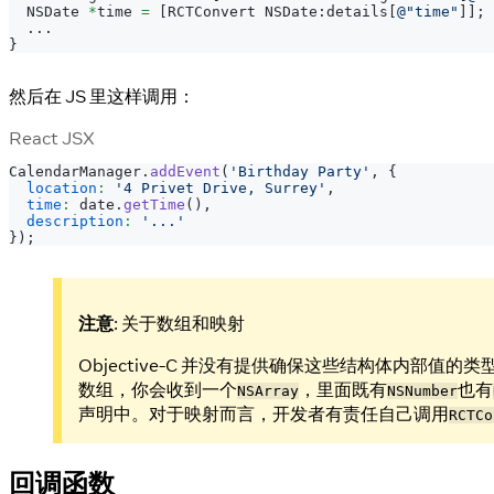
  NSDate 
*
time 
=
[
RCTConvert NSDate
:
details
[
@"time"
]
]
;
.
.
.
}
然后在 JS 里这样调用：
React JSX
CalendarManager
.
addEvent
(
'Birthday Party'
,
{
location
:
'4 Privet Drive, Surrey'
,
time
:
 date
.
getTime
(
)
,
description
:
'...'
}
)
;
注意
: 关于数组和映射
Objective-C 并没有提供确保这些结构体内部值的类型
数组，你会收到一个
，里面既有
也有
NSArray
NSNumber
声明中。对于映射而言，开发者有责任自己调用
RCTCo
回调函数