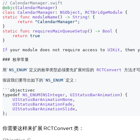
// CalendarManager.swift
@objc
(
CalendarManager
)
class
CalendarManager
:
NSObject
,
RCTBridgeModule
{
static
func
moduleName
(
)
->
String
!
{
return
"CalendarManager"
;
}
static
func
requiresMainQueueSetup
(
)
->
Bool
{
return
true
}
If
 your module does not require access to 
UIKit
,
 then y
### 枚举常量
用`
NS_ENUM
`定义的枚举类型必须要先扩展对应的 
RCTConvert
 方法才
假设我们要导出如下的`
NS_ENUM
`定义：
```objectivec
typedef 
NS_ENUM
(
NSInteger
,
UIStatusBarAnimation
)
{
UIStatusBarAnimationNone
,
UIStatusBarAnimationFade
,
UIStatusBarAnimationSlide
,
}
;
你需要这样来扩展 RCTConvert 类：