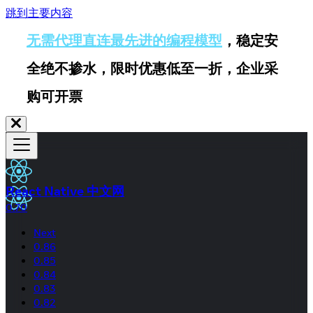
跳到主要内容
无需代理直连最先进的编程模型
，稳定安
全绝不掺水，限时优惠低至一折，企业采
购可开票
React Native 中文网
0.70
Next
0.86
0.85
0.84
0.83
0.82