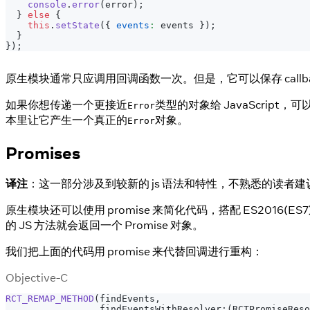
console
.
error
(
error
)
;
}
else
{
this
.
setState
(
{
events
:
 events 
}
)
;
}
}
)
;
原生模块通常只应调用回调函数一次。但是，它可以保存 callba
如果你想传递一个更接近
类型的对象给 JavaScript，可
Error
本里让它产生一个真正的
对象。
Error
Promises
译注
：这一部分涉及到较新的 js 语法和特性，不熟悉的读者建议
原生模块还可以使用 promise 来简化代码，搭配 ES2016(ES
的 JS 方法就会返回一个 Promise 对象。
我们把上面的代码用 promise 来代替回调进行重构：
Objective-C
RCT_REMAP_METHOD
(
findEvents
,
                 findEventsWithResolver
:
(
RCTPromiseReso