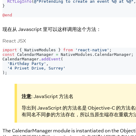
RCTLogInfo
(
@"Pretending to create an event %@ at %@"
,
}
@end
现在从 Javascript 里可以这样调用这个方法：
React JSX
import
{
NativeModules
}
from
'react-native'
;
const
CalendarManager
=
NativeModules
.
CalendarManager
;
CalendarManager
.
addEvent
(
'Birthday Party'
,
'4 Privet Drive, Surrey'
)
;
注意
: JavaScript 方法名
导出到 JavaScript 的方法名是 Objective-C 的
有同名不同参的方法存在，所以当原生端存在重载方法时，
The CalendarManager module is instantiated on the O