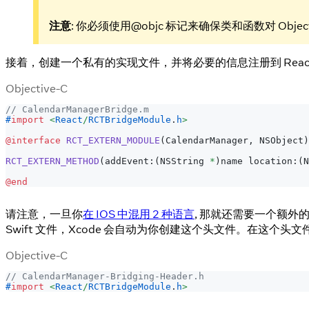
注意
: 你必须使用@objc 标记来确保类和函数对 Object
接着，创建一个私有的实现文件，并将必要的信息注册到 React N
Objective-C
// CalendarManagerBridge.m
#
import
<
React
/
RCTBridgeModule
.
h
>
@interface
RCT_EXTERN_MODULE
(
CalendarManager
,
 NSObject
)
RCT_EXTERN_METHOD
(
addEvent
:
(
NSString 
*
)
name location
:
(
N
@end
请注意，一旦你
在 IOS 中混用 2 种语言
, 那就还需要一个额外的桥接
Swift 文件，Xcode 会自动为你创建这个头文件。在这个头
Objective-C
// CalendarManager-Bridging-Header.h
#
import
<
React
/
RCTBridgeModule
.
h
>