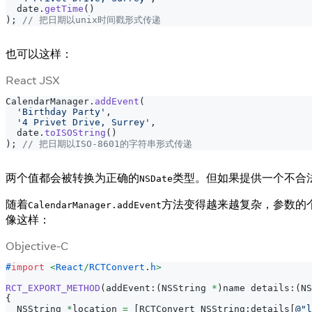
  date
.
getTime
(
)
)
;
// 把日期以unix时间戳形式传递
也可以这样：
React JSX
CalendarManager
.
addEvent
(
'Birthday Party'
,
'4 Privet Drive, Surrey'
,
  date
.
toISOString
(
)
)
;
// 把日期以ISO-8601的字符串形式传递
两个值都会被转换为正确的
类型。但如果提供一个不合
NSDate
随着
方法变得越来越复杂，参数的个数
CalendarManager.addEvent
像这样：
Objective-C
#
import
<
React
/
RCTConvert
.
h
>
RCT_EXPORT_METHOD
(
addEvent
:
(
NSString 
*
)
name details
:
(
NS
{
  NSString 
*
location 
=
[
RCTConvert NSString
:
details
[
@"l