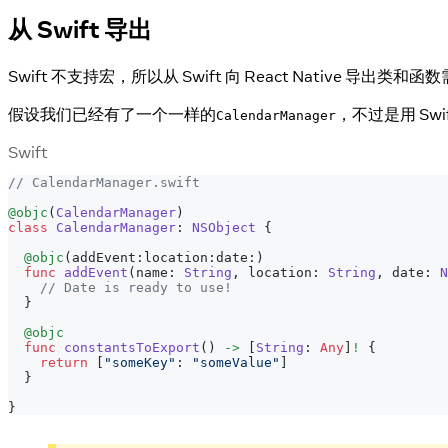
从 Swift 导出
Swift 不支持宏，所以从 Swift 向 React Native 导出类
假设我们已经有了一个一样的
，不过是用 Swi
CalendarManager
Swift
// CalendarManager.swift
@objc
(
CalendarManager
)
class
CalendarManager
:
NSObject
{
@objc
(
addEvent
:
location
:
date
:
)
func
addEvent
(
name
:
String
,
 location
:
String
,
 date
:
N
// Date is ready to use!
}
@objc
func
constantsToExport
(
)
->
[
String
:
Any
]
!
{
return
[
"someKey"
:
"someValue"
]
}
}