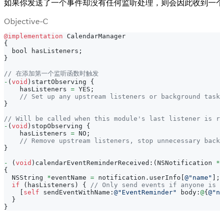
如果你发送了一个事件却没有任何监听处理，则会因此收到一
Objective-C
@implementation
 CalendarManager
{
  bool hasListeners
;
}
// 在添加第一个监听函数时触发
-
(
void
)
startObserving 
{
    hasListeners 
=
 YES
;
// Set up any upstream listeners or background task
}
// Will be called when this module's last listener is r
-
(
void
)
stopObserving 
{
    hasListeners 
=
 NO
;
// Remove upstream listeners, stop unnecessary back
}
-
(
void
)
calendarEventReminderReceived
:
(
NSNotification 
*
{
  NSString 
*
eventName 
=
 notification
.
userInfo
[
@"name"
]
;
if
(
hasListeners
)
{
// Only send events if anyone is 
[
self
 sendEventWithName
:
@"EventReminder"
 body
:
@
{
@"n
}
}