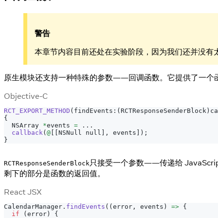
警告
本章节内容目前还处在实验阶段，因为我们还并没有
原生模块还支持一种特殊的参数——回调函数。它提供了一个函数来把
Objective-C
RCT_EXPORT_METHOD
(
findEvents
:
(
RCTResponseSenderBlock
)
ca
{
  NSArray 
*
events 
=
.
.
.
callback
(
@
[
[
NSNull null
]
,
 events
]
)
;
}
只接受一个参数——传递给 JavaSc
RCTResponseSenderBlock
剩下的部分是函数的返回值。
React JSX
CalendarManager
.
findEvents
(
(
error
,
 events
)
=>
{
if
(
error
)
{