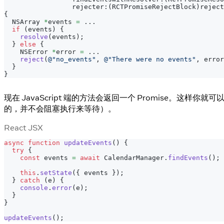
                 rejecter
:
(
RCTPromiseRejectBlock
)
reject
{
  NSArray 
*
events 
=
.
.
.
if
(
events
)
{
resolve
(
events
)
;
}
else
{
    NSError 
*
error 
=
.
.
.
reject
(
@"no_events"
,
@"There were no events"
,
 error
}
}
现在 JavaScript 端的方法会返回一个 Promise。这样你就
的，并不会阻塞执行来等待）。
React JSX
async
function
updateEvents
(
)
{
try
{
const
 events 
=
await
CalendarManager
.
findEvents
(
)
;
this
.
setState
(
{
 events 
}
)
;
}
catch
(
e
)
{
console
.
error
(
e
)
;
}
}
updateEvents
(
)
;