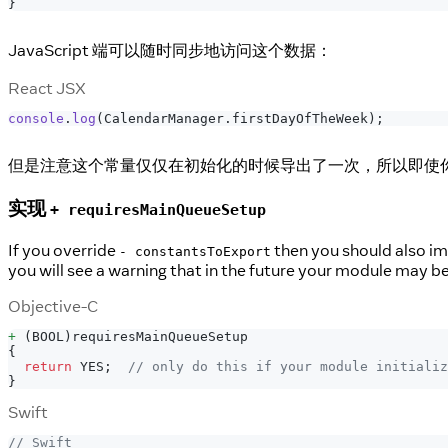
}
JavaScript 端可以随时同步地访问这个数据：
React JSX
console
.
log
(
CalendarManager
.
firstDayOfTheWeek
)
;
但是注意这个常量仅仅在初始化的时候导出了一次，所以即使
实现
+ requiresMainQueueSetup
If you override
then you should also 
- constantsToExport
you will see a warning that in the future your module may be
Objective-C
+
(
BOOL
)
requiresMainQueueSetup
{
return
 YES
;
// only do this if your module initializ
}
Swift
// Swift