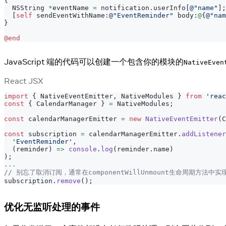
{
  NSString 
*
eventName 
=
 notification
.
userInfo
[
@"name"
]
;
[
self
 sendEventWithName
:
@"EventReminder"
 body
:
@
{
@"nam
}
@end
JavaScript 端的代码可以创建一个包含你的模块的
NativeEven
React JSX
import
{
NativeEventEmitter
,
NativeModules
}
from
'reac
const
{
CalendarManager
}
=
NativeModules
;
const
 calendarManagerEmitter 
=
new
NativeEventEmitter
(
C
const
 subscription 
=
 calendarManagerEmitter
.
addListener
'EventReminder'
,
(
reminder
)
=>
console
.
log
(
reminder
.
name
)
)
;
...
// 别忘了取消订阅，通常在componentWillUnmount生命周期方法中实
subscription
.
remove
(
)
;
优化无监听处理的事件