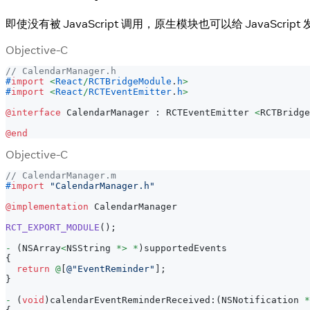
即使没有被 JavaScript 调用，原生模块也可以给 JavaScr
Objective-C
// CalendarManager.h
#
import
<
React
/
RCTBridgeModule
.
h
>
#
import
<
React
/
RCTEventEmitter
.
h
>
@interface
 CalendarManager 
:
 RCTEventEmitter 
<
RCTBridge
@end
Objective-C
// CalendarManager.m
#
import
"CalendarManager.h"
@implementation
 CalendarManager
RCT_EXPORT_MODULE
(
)
;
-
(
NSArray
<
NSString 
*
>
*
)
supportedEvents
{
return
@
[
@"EventReminder"
]
;
}
-
(
void
)
calendarEventReminderReceived
:
(
NSNotification 
*