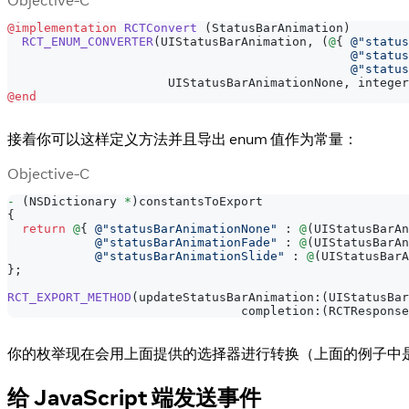
Objective-C
@implementation
RCTConvert
(
StatusBarAnimation
)
RCT_ENUM_CONVERTER
(
UIStatusBarAnimation
,
(
@
{
@"status
@"status
@"status
                      UIStatusBarAnimationNone
,
 integer
@end
接着你可以这样定义方法并且导出 enum 值作为常量：
Objective-C
-
(
NSDictionary 
*
)
constantsToExport
{
return
@
{
@"statusBarAnimationNone"
:
@
(
UIStatusBarAn
@"statusBarAnimationFade"
:
@
(
UIStatusBarAn
@"statusBarAnimationSlide"
:
@
(
UIStatusBarA
}
;
RCT_EXPORT_METHOD
(
updateStatusBarAnimation
:
(
UIStatusBar
                                completion
:
(
RCTResponse
你的枚举现在会用上面提供的选择器进行转换（上面的例子中
给 JavaScript 端发送事件