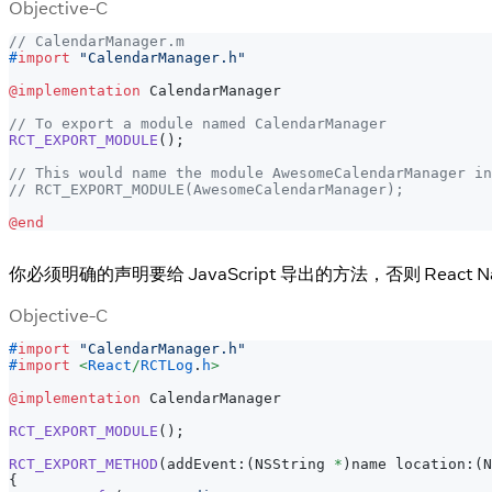
Objective-C
// CalendarManager.m
#
import
"CalendarManager.h"
@implementation
 CalendarManager
// To export a module named CalendarManager
RCT_EXPORT_MODULE
(
)
;
// This would name the module AwesomeCalendarManager in
// RCT_EXPORT_MODULE(AwesomeCalendarManager);
@end
你必须明确的声明要给 JavaScript 导出的方法，否则 React
Objective-C
#
import
"CalendarManager.h"
#
import
<
React
/
RCTLog
.
h
>
@implementation
 CalendarManager
RCT_EXPORT_MODULE
(
)
;
RCT_EXPORT_METHOD
(
addEvent
:
(
NSString 
*
)
name location
:
(
N
{