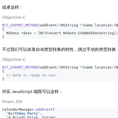
或者这样：
Objective-C
RCT_EXPORT_METHOD
(
addEvent
:
(
NSString 
*
)
name location
:
(
N
{
  NSDate 
*
date 
=
[
RCTConvert NSDate
:
ISO8601DateString
]
;
}
不过我们可以依靠自动类型转换的特性，跳过手动的类型转换
Objective-C
RCT_EXPORT_METHOD
(
addEvent
:
(
NSString 
*
)
name location
:
(
N
{
// Date is ready to use!
}
对应 JavaScript 端既可以这样：
React JSX
CalendarManager
.
addEvent
(
'Birthday Party'
,
'4 Privet Drive, Surrey'
,