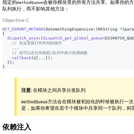
指定的
会被你模块里的所有方法共享。如果你的方
methodQueue
队列执行，而不影响其他方法：
Objective-C
RCT_EXPORT_METHOD
(
doSomethingExpensive
:
(
NSString 
*
)
para
{
dispatch_async
(
dispatch_get_global_queue
(
DISPATCH_QUE
// 在这里执行长时间的操作
.
.
.
// 你可以在任何线程/队列中执行回调函数
callback
(
@
[
.
.
.
]
)
;
}
)
;
}
注意
: 在模块之间共享分发队列
方法会在模块被初始化的时候被执行一次，
methodQueue
是，如果你希望在若干个模块中共享同一个队列，则
依赖注入