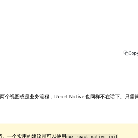
Cop
个视图或是业务流程，React Native 也同样不在话下。只需
档。一个实用的建议是可以使用
npx react-native init