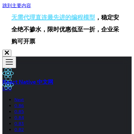
跳到主要内容
无需代理直连最先进的编程模型
，稳定安
全绝不掺水，限时优惠低至一折，企业采
购可开票
React Native 中文网
0.70
Next
0.86
0.85
0.84
0.83
0.82