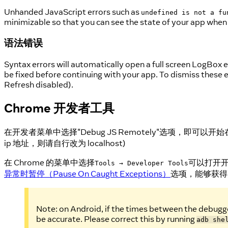
Unhanded JavaScript errors such as
undefined is not a fu
minimizable so that you can see the state of your app when
语法错误
Syntax errors will automatically open a full screen LogBox e
be fixed before continuing with your app. To dismiss these e
Refresh disabled).
Chrome 开发者工具
在开发者菜单中选择"Debug JS Remotely"选项，即可以开始
ip 地址，则请自行改为 localhost)
在 Chrome 的菜单中选择
可以打开开
Tools → Developer Tools
异常时暂停（Pause On Caught Exceptions）
选项，能够获得
Note: on Android, if the times between the debugger
be accurate. Please correct this by running
adb she