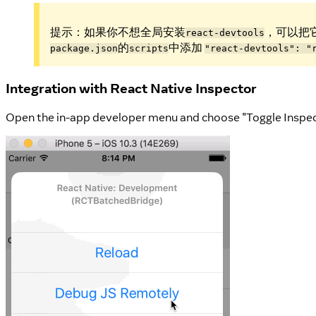
提示：如果你不想全局安装
，可以把
react-devtools
的
中添加
package.json
scripts
"react-devtools": "
Integration with React Native Inspector
Open the in-app developer menu and choose "Toggle Inspector