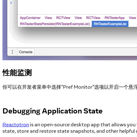
性能监测
你可以在开发者菜单中选择"Pref Monitor"选项以开启一
Debugging Application State
Reactotron
is an open-source desktop app that allows you 
state, store and restore state snapshots, and other helpful