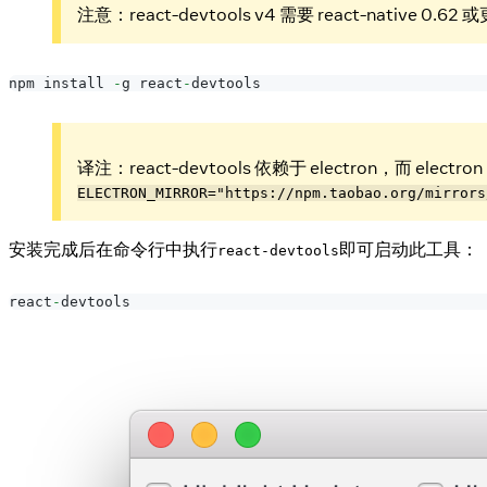
注意：react-devtools v4 需要 react-native 
npm install 
-
g react
-
devtools
译注：react-devtools 依赖于 electron，
ELECTRON_MIRROR="https://npm.taobao.org/mirrors
安装完成后在命令行中执行
即可启动此工具：
react-devtools
react
-
devtools