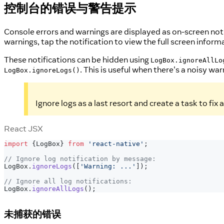
控制台的错误与警告提示
Console errors and warnings are displayed as on-screen notif
warnings, tap the notification to view the full screen informa
These notifications can be hidden using
LogBox.ignoreAllLo
. This is useful when there's a noisy wa
LogBox.ignoreLogs()
Ignore logs as a last resort and create a task to fix 
React JSX
import
{
LogBox
}
from
'react-native'
;
// Ignore log notification by message:
LogBox
.
ignoreLogs
(
[
'Warning: ...'
]
)
;
// Ignore all log notifications:
LogBox
.
ignoreAllLogs
(
)
;
未捕获的错误