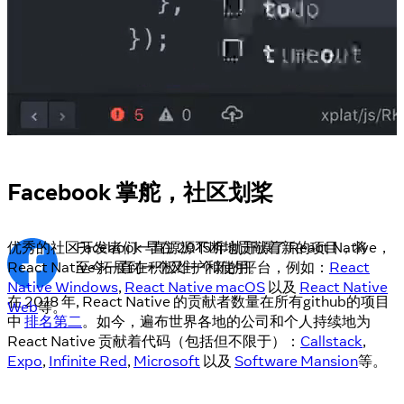
Facebook 掌舵，社区划桨
优秀的社区开发者们一直源源不断地贡献着新的项目，将
Facebook 早在 2015 年就开源了 React Native，
React Native 拓展到一个又一个新的平台，例如：
至今一直在积极维护和使用。
React
Native Windows
,
React Native macOS
以及
React Native
在 2018 年, React Native 的贡献者数量在所有github的项目
Web
等。
中
排名第二
。如今，遍布世界各地的公司和个人持续地为
React Native 贡献着代码（包括但不限于）：
Callstack
,
Expo
,
Infinite Red
,
Microsoft
以及
Software Mansion
等。