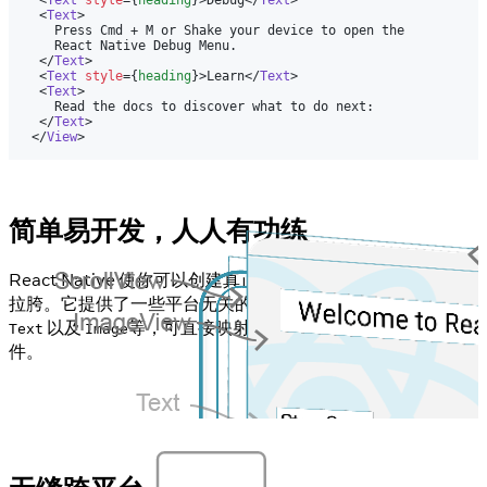
<
Text
style
=
{
heading
}
>
Debug
</
Text
>
<
Text
>
      Press Cmd + M or Shake your device to open the
      React Native Debug Menu.
</
Text
>
<
Text
style
=
{
heading
}
>
Learn
</
Text
>
<
Text
>
      Read the docs to discover what to do next:
</
Text
>
</
View
>
简单易开发，人人有功练
React Native 使你可以创建真正原生的应用，用户体验绝不
拉胯。它提供了一些平台无关的抽象核心组件，像是
,
View
以及
等，可直接映射渲染为对应平台的原生 UI 组
Text
Image
件。
App.js