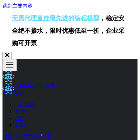
跳到主要内容
无需代理直连最先进的编程模型
，稳定安
全绝不掺水，限时优惠低至一折，企业采
购可开票
React Native 中文网
开发文档
入门指南
组件
API
架构
讨论
热更新
关于