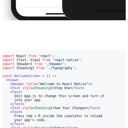
JavaScript 在手，原生我有
import
React
from
'react'
;
import
{
Text
,
View
}
from
'react-native'
;
import
{
Header
}
from
'./Header'
;
将 React 基础抽象组件渲染为原生平台UI组件，意味着每个
import
{
heading
}
from
'./Typography'
;
视图和原生应用都别无二致。
const
WelcomeScreen
=
(
)
=>
<
View
>
<
Header
title
=
"
Welcome to React Native
"
/>
流水的多平台
，铁打的 React。绝大多数情况下，使用 React
<
Text
style
=
{
heading
}
>
Step One
</
Text
>
Native 的团队可以在多个平台间共享一份基础代码，以及通
<
Text
>
      Edit App.js to change this screen and turn it
用的技术 —— React。
      into your app.
</
Text
>
<
Text
style
=
{
heading
}
>
See Your Changes
</
Text
>
<
Text
>
      Press Cmd + R inside the simulator to reload
      your app’s code.
</
Text
>